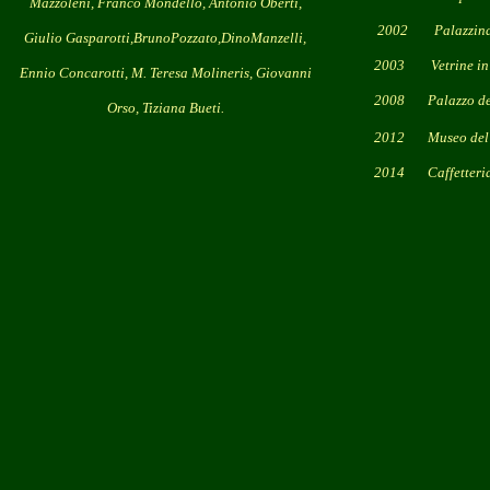
Mazzoleni, Franco Mondello, Antonio Oberti,
2002 Palazzina della So
Giulio Gasparotti,BrunoPozzato,DinoManzelli,
2003 Vetrine in arte
Ennio Concarotti, M. Teresa Molineris, Giovanni
2008 Palazzo della P
Orso, Tiziana Bueti.
2012 Museo del Te
2014 Caffetteria del 